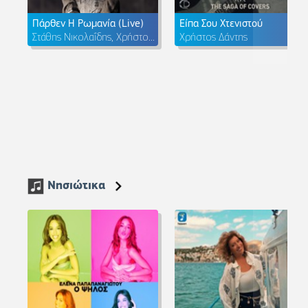
Πάρθεν Η Ρωμανία (Live)
Είπα Σου Χτενιστού
Στάθης Νικολαΐδης, Χρήστος Παπαδόπουλος
Χρήστος Δάντης
Νησιώτικα