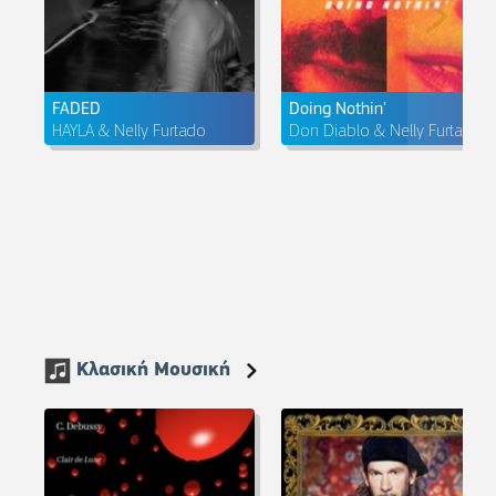
FADED
Doing Nothin'
HAYLA & Nelly Furtado
Don Diablo & Nelly Furtado
Κλασική Μουσική