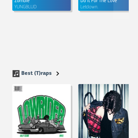
Zombie
Do It For The Love
YUNGBLUD
Letdown.
Best (T)raps