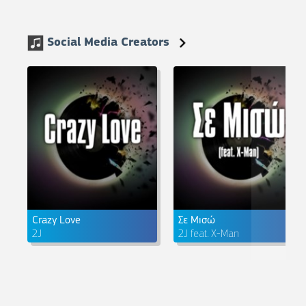
Social Media Creators
Crazy Love
Σε Μισώ
2J
2J feat. X-Man