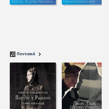
Χατέστε, Κώστας Νικολάου, Γιώργος Ζαχαριουδάκης
Γιάννης Κατσίγιαννης
Ποντιακά