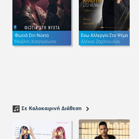
Φωτιά Στη Νύχτα
Έχω Αλλεργία Στο Ψέμα
Μιχάλης Χατζηγιάννης
Αλέκος Ζαζόπουλος
Σε Καλοκαιρινή Διάθεση