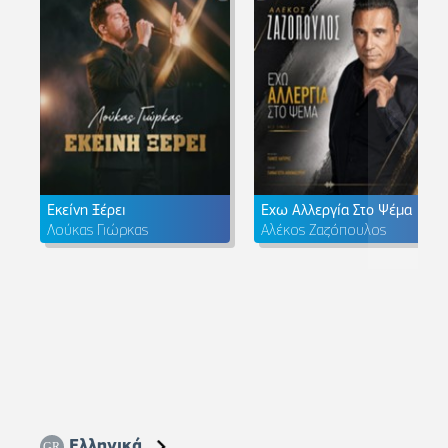
Εκείνη Ξέρει
Έχω Αλλεργία Στο Ψέμα
Λούκας Γιώρκας
Αλέκος Ζαζόπουλος
Ελληνικά