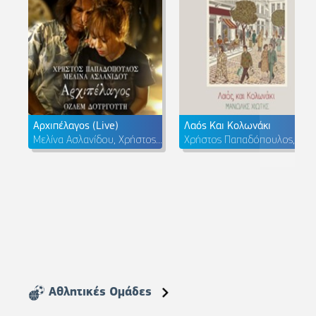
Αρχιπέλαγος (Live)
Λαός Και Κολωνάκι
Μελίνα Ασλανίδου, Χρήστος Παπαδόπουλος, Ozlem Dourgouti
Χρήστος Παπαδόπουλος, Bouzouki Kings, Μανώλης Χιώτης
Αθλητικές Ομάδες