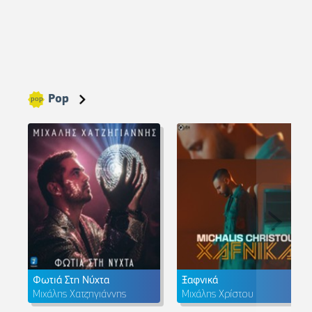
Pop
Φωτιά Στη Νύχτα
Ξαφνικά
Μιχάλης Χατζηγιάννης
Μιχάλης Χρίστου