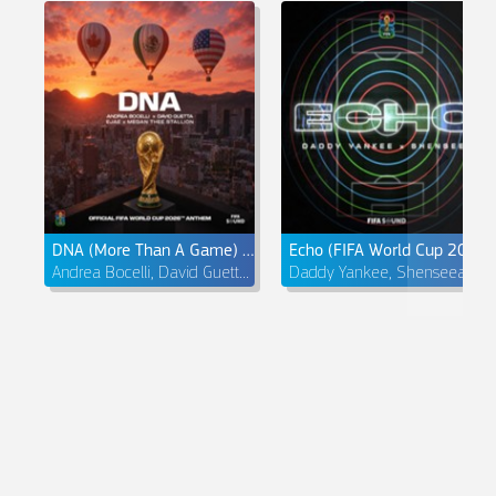
DNA (More Than A Game) [FIFA World Cup 2026™]
Echo (FIFA World Cup 2026™)
Andrea Bocelli, David Guetta, EJAE & Megan Thee Stallion
Daddy Yankee, Shenseea & FIFA Sound