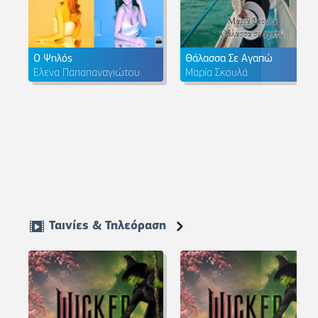
Ο Ψηλός
Θάλασσα Σε Αγαπώ
Έλενα Παπαπαναγιώτου
Μαρία Σκουλά
Ταινίες & Τηλεόραση