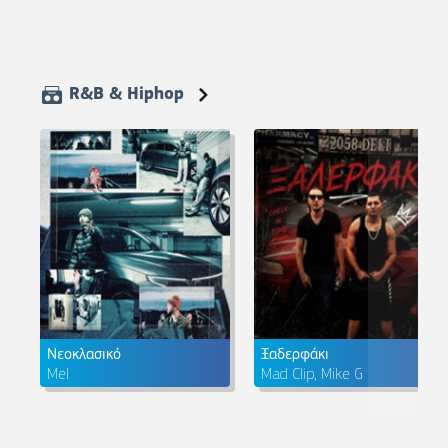
R&B & Hiphop
Νεοκλασικό
Ξαδερφάκι
Mel
Mad Clip, Mike G