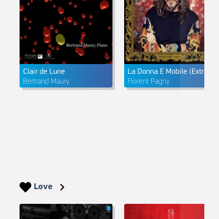
Clair de Lune
La Donna E Mobile (Extrait de "Rigoletto" De Verdi)
Bertrand Maury
Florent Pagny
Love