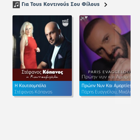
Για Τους Κοντινούς Σου Φίλους
Η Κουτσομπόλα
Πρώην Νυν Και Αμαρτίες
Στέφανος Κόπανος
Πάρης Ευαγγέλου, Μιχάλης Τουρατζίδης