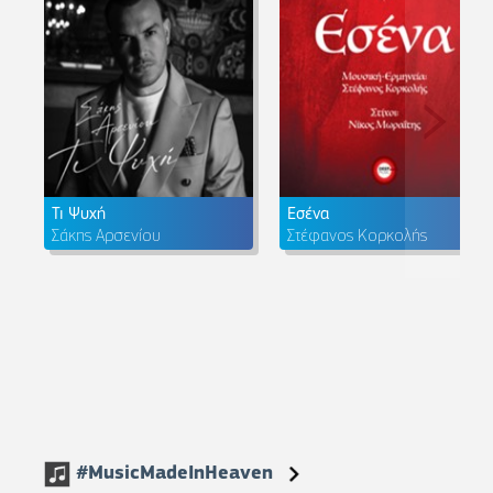
Τι Ψυχή
Εσένα
Σάκης Αρσενίου
Στέφανος Κορκολής
#MusicMadeInHeaven