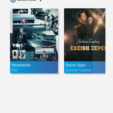
Νεοκλασικό
Εκείνη Ξέρει
Mel
Λούκας Γιώρκας