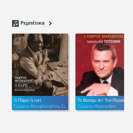
Ρεμπέτικα
Ο Πάρις (Live)
Το Βαπόρι Απ' Την Περσία
Γιώργος Μουφλουζέλης, Σταύρος Μουφλουζέλης
Γιώργος Μαργαρίτης