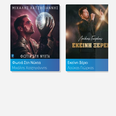
Φωτιά Στη Νύχτα
Εκείνη Ξέρει
Μιχάλης Χατζηγιάννης
Λούκας Γιώρκας