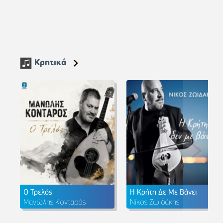
Κρητικά
Ο Τρελός
Η Κρήτη Δε Με Βάνει
Μανώλης Κονταρός
Νίκος Ζωιδάκης