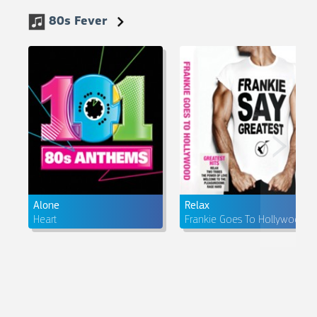
80s Fever
Alone
Relax
Heart
Frankie Goes To Hollywood