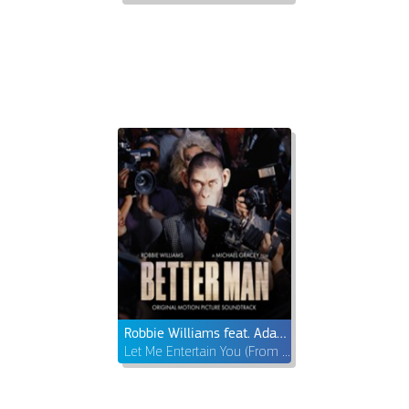
Robbie Williams feat. Adam Tucker
Let Me Entertain You (From Better Man: Original Motion Picture Soundtrack)