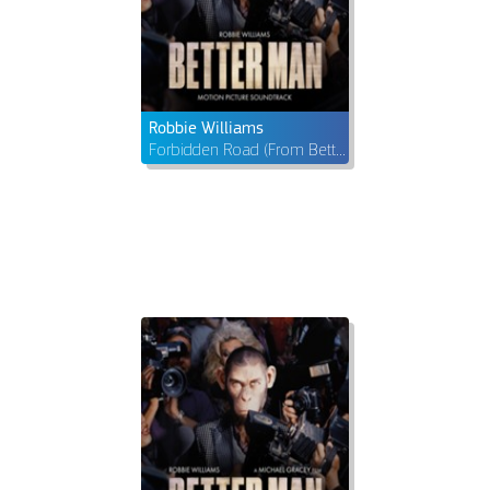
Robbie Williams
Forbidden Road (From Better Man: Original Motion Picture Soundtrack)