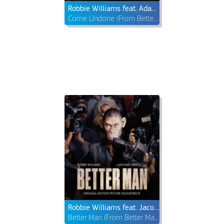
Robbie Williams feat. Adam Tucker
Come Undone (From Better Man: Original Motion Picture Soundtrack)
Robbie Williams feat. Jacob Collier & Adam Tucker
Better Man (From Better Man: Original Motion Picture Soundtrack)