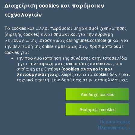
Διαχείριση cookies και παρόμοιων
τεχνολογιών
Τα cookies και άλλοι παρόμοιοι μηχανισμοί ιχνηλάτησης
Robbie Williams
(εφεξής cookies) είναι σημαντικοί για την εύρυθμη
She's the One (XXV)
λειτουργία της ιστοσελίδας callingtunes.cosmote.gr και για
την βελτίωση της online εμπειρίας σας. Χρησιμοποιούμε
cookies για:
την πραγματοποίηση της σύνδεσης στην ιστοσελίδα
ή για την παροχή μιας υπηρεσίας διαδικτύου, την
οποία έχετε ζητήσει
(cookies αναγκαία και
λειτουργικότητας)
. Χωρίς αυτά τα cookies δεν είναι
τεχνικά εφικτή η σύνδεσή σας στην ιστοσελίδα μας
ή δεν είναι εφικτό να σας παρέχουμε μια υπηρεσία
που εσείς μας ζητήσατε (π.χ.cookies που αφορούν
Αποδοχή cookies
την καταχώρηση των αγορών σας στο ηλεκτρονικό
μας κατάστημα).
Για τον λόγο αυτό αυτά τα
cookies είναι πάντα ενεργοποιημένα.
Απόρριψη cookies
την συλλογή
συγκεντρωτικών πληροφοριών
που
Περισσότερες
μας επιτρέπουν να αντιληφθούμε πώς οι χρήστες
Πληροφορίες >
χρησιμοποιούν τον ιστότοπό μας και βοηθούν στο να
βελτιώσουμε την λειτουργία, την δομή και το