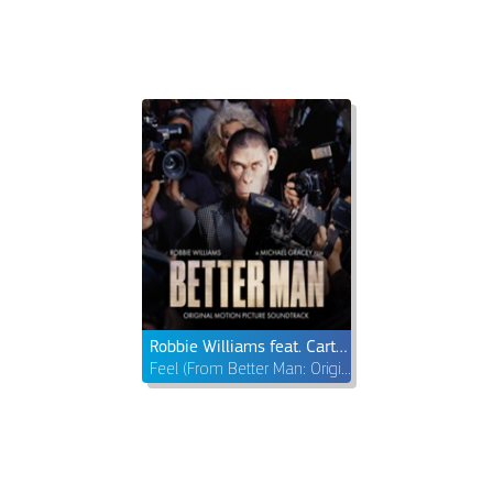
Robbie Williams feat. Carter J. Murphy & Steve Pemberton
Feel (From Better Man: Original Motion Picture Soundtrack)