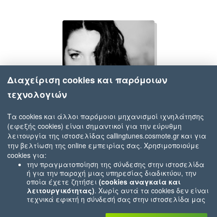
Διαχείριση cookies και παρόμοιων
τεχνολογιών
Τα cookies και άλλοι παρόμοιοι μηχανισμοί ιχνηλάτησης
(εφεξής cookies) είναι σημαντικοί για την εύρυθμη
Κατερίνα Ντούσκα
λειτουργία της ιστοσελίδας callingtunes.cosmote.gr και για
One In A Million
την βελτίωση της online εμπειρίας σας. Χρησιμοποιούμε
cookies για:
την πραγματοποίηση της σύνδεσης στην ιστοσελίδα
ή για την παροχή μιας υπηρεσίας διαδικτύου, την
οποία έχετε ζητήσει
(cookies αναγκαία και
λειτουργικότητας)
. Χωρίς αυτά τα cookies δεν είναι
τεχνικά εφικτή η σύνδεσή σας στην ιστοσελίδα μας
ή δεν είναι εφικτό να σας παρέχουμε μια υπηρεσία
που εσείς μας ζητήσατε (π.χ.cookies που αφορούν