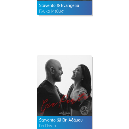
Stavento & Evangelia
Γλυκό Μεθύσι
Stavento &Ήβη Αδάμου
Για Πάντα