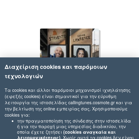
Διαχείριση cookies και παρόμοιων
τεχνολογιών
Τα cookies και άλλοι παρόμοιοι μηχανισμοί ιχνηλάτησης
(εφεξής cookies) είναι σημαντικοί για την εύρυθμη
Stavento & Daphne Lawrence
λειτουργία της ιστοσελίδας callingtunes.cosmote.gr και για
Καλώς Σε βρήκα
την βελτίωση της online εμπειρίας σας. Χρησιμοποιούμε
cookies για:
την πραγματοποίηση της σύνδεσης στην ιστοσελίδα
ή για την παροχή μιας υπηρεσίας διαδικτύου, την
οποία έχετε ζητήσει
(cookies αναγκαία και
λειτουργικότητας)
. Χωρίς αυτά τα cookies δεν είναι