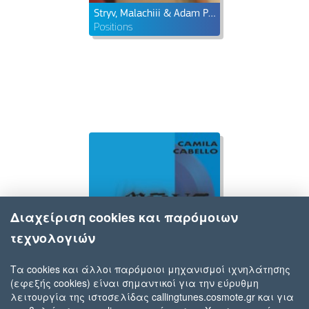
Stryv, Malachiii & Adam Port
Positions
Διαχείριση cookies και παρόμοιων
τεχνολογιών
Τα cookies και άλλοι παρόμοιοι μηχανισμοί ιχνηλάτησης
(εφεξής cookies) είναι σημαντικοί για την εύρυθμη
Adam Port, Stryv & Camila Cabello feat. Keinemusik, Malachiii & Orso
λειτουργία της ιστοσελίδας callingtunes.cosmote.gr και για
Move