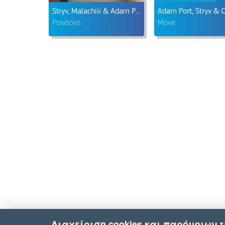
Stryv, Malachiii & Adam Port
Positions
Move
Διαχείριση cookies και παρόμοιων 