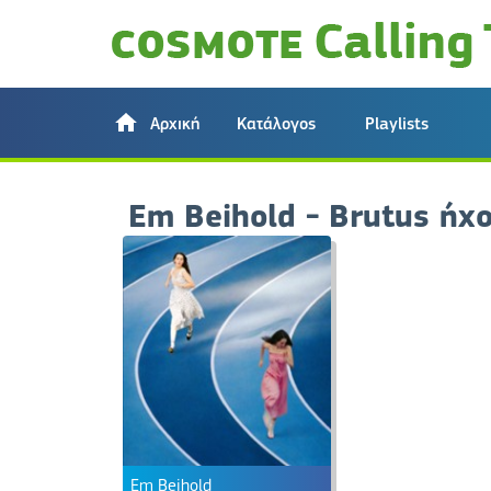
Αρχική
Κατάλογος
Playlists
Em Beihold - Brutus ήχ
Em Beihold