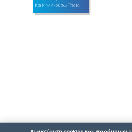
Και Μην Ακούσω Τίποτα
Διαχείριση cookies και παρόμοιων 