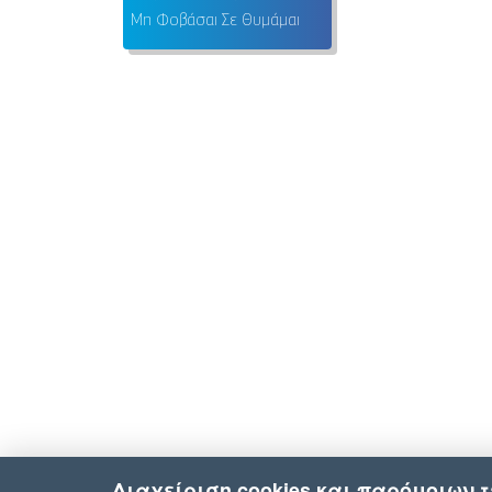
Μη Φοβάσαι Σε Θυμάμαι
Διαχείριση cookies και παρόμοιων 