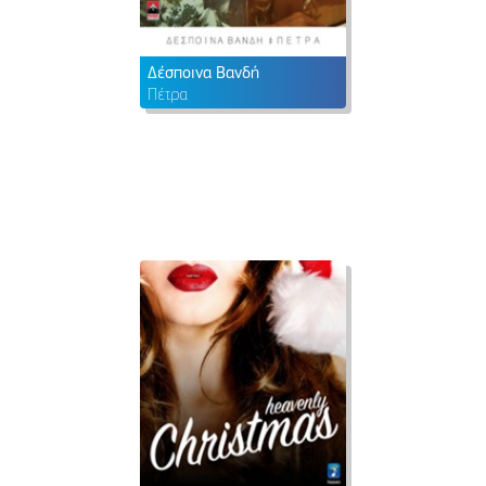
Δέσποινα Βανδή
Πέτρα