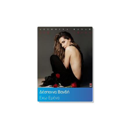
Δέσποινα Βανδή
Έχω Εμένα