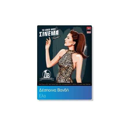
Δέσποινα Βανδή
Έλα