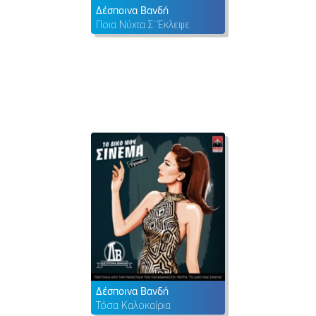
Δέσποινα Βανδή
Ποια Νύχτα Σ' Έκλεψε
Δέσποινα Βανδή
Τόσα Καλοκαίρια