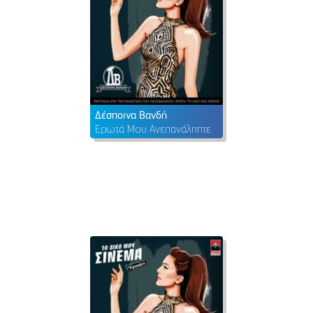
Δέσποινα Βανδή
Έρωτά Μου Ανεπανάληπτε