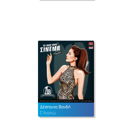
Δέσποινα Βανδή
Σ'Αγαπώ