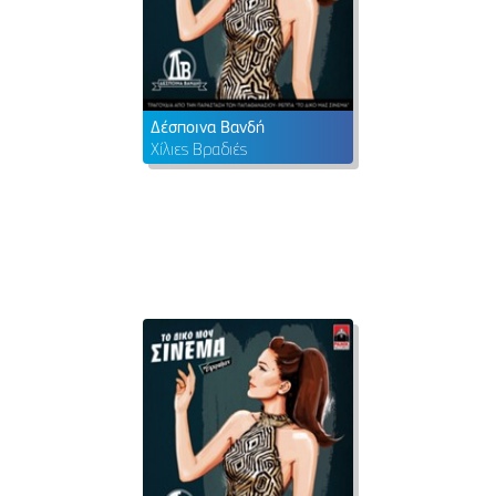
Δέσποινα Βανδή
Χίλιες Βραδιές