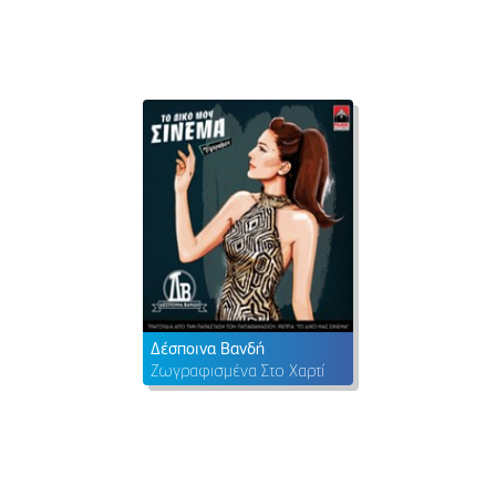
Δέσποινα Βανδή
Ζωγραφισμένα Στο Χαρτί