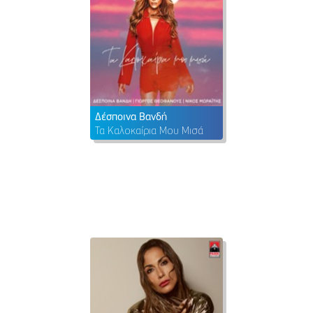
Δέσποινα Βανδή
Τα Καλοκαίρια Μου Μισά