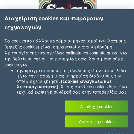
Διαχείριση cookies και παρόμοιων
τεχνολογιών
Τα cookies και άλλοι παρόμοιοι μηχανισμοί ιχνηλάτησης
(εφεξής cookies) είναι σημαντικοί για την εύρυθμη
Δέσποινα Βανδή
λειτουργία της ιστοσελίδας callingtunes.cosmote.gr και για
Γυρίσματα (Dj Terry Petras & Nick Kyriakoulakos Official Remix)
την βελτίωση της online εμπειρίας σας. Χρησιμοποιούμε
cookies για:
την πραγματοποίηση της σύνδεσης στην ιστοσελίδα
ή για την παροχή μιας υπηρεσίας διαδικτύου, την
οποία έχετε ζητήσει
(cookies αναγκαία και
λειτουργικότητας)
. Χωρίς αυτά τα cookies δεν είναι
τεχνικά εφικτή η σύνδεσή σας στην ιστοσελίδα μας
ή δεν είναι εφικτό να σας παρέχουμε μια υπηρεσία
που εσείς μας ζητήσατε (π.χ.cookies που αφορούν
Αποδοχή cookies
την καταχώρηση των αγορών σας στο ηλεκτρονικό
μας κατάστημα).
Για τον λόγο αυτό αυτά τα
cookies είναι πάντα ενεργοποιημένα.
Απόρριψη cookies
την συλλογή
συγκεντρωτικών πληροφοριών
που
Περισσότερες