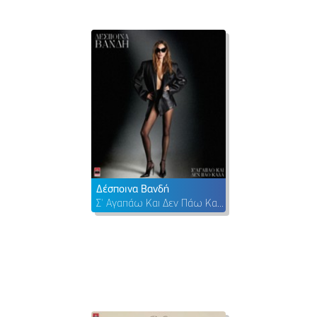
Δέσποινα Βανδή
Σ' Αγαπάω Και Δεν Πάω Καλά