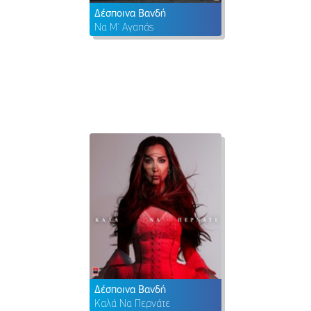
Δέσποινα Βανδή
Να Μ' Αγαπάς
Δέσποινα Βανδή
Καλά Να Περνάτε