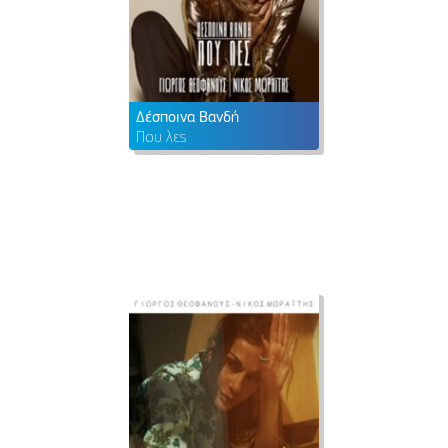
Δέσποινα Βανδή
Που λες