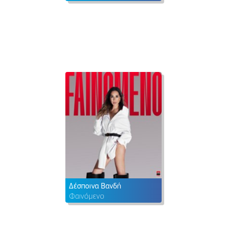
Δέσποινα Βανδή
Φαινόμενο