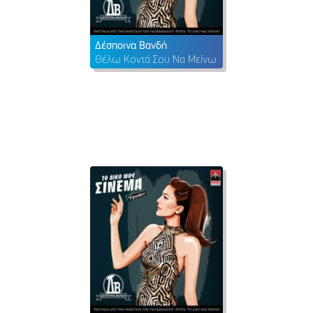
Δέσποινα Βανδή
Θέλω Κοντά Σου Να Μείνω