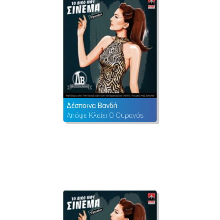
Δέσποινα Βανδή
Απόψε Κλαίει Ο Ουρανός