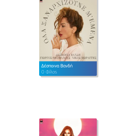
Δέσποινα Βανδή
Ο Φίλος