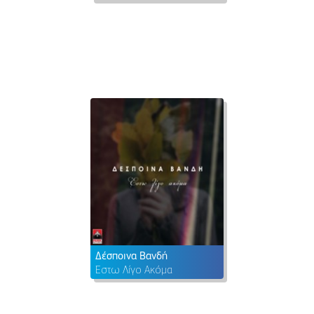
Δέσποινα Βανδή
Έστω Λίγο Ακόμα