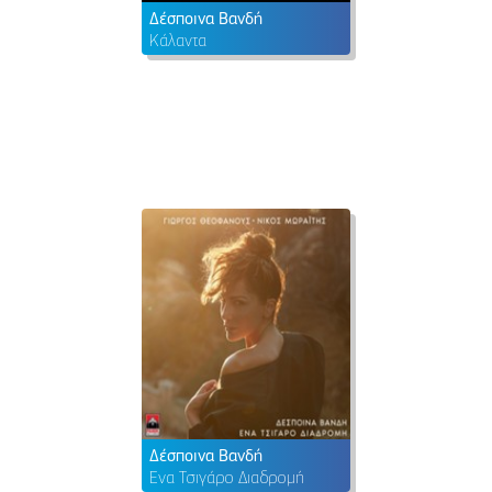
Δέσποινα Βανδή
Κάλαντα
Δέσποινα Βανδή
Ένα Τσιγάρο Διαδρομή