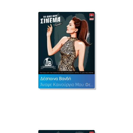
Δέσποινα Βανδή
Άναψε Καινούργιο Μου Φεγγάρι