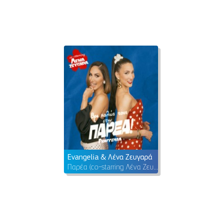
Evangelia & Λένα Ζευγαρά
Παρέα (co-starring Λένα Ζευγαρά)