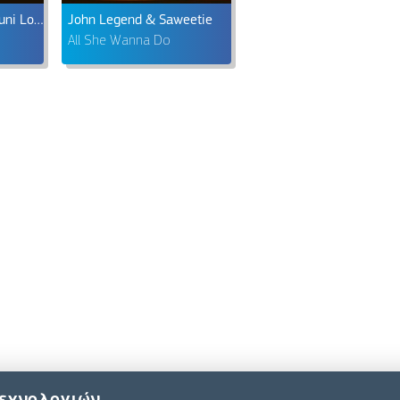
John Legend feat. Muni Long
John Legend & Saweetie
All She Wanna Do
τεχνολογιών