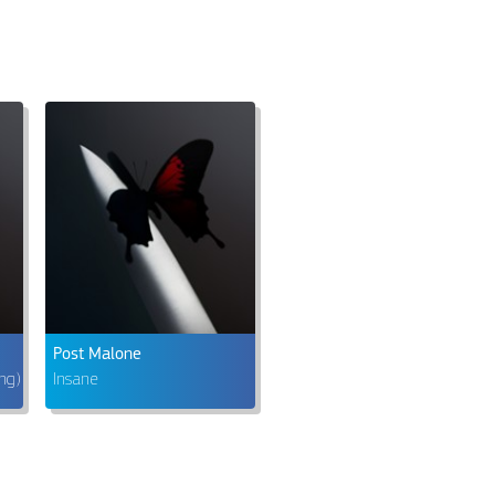
Post Malone
ng)
Insane