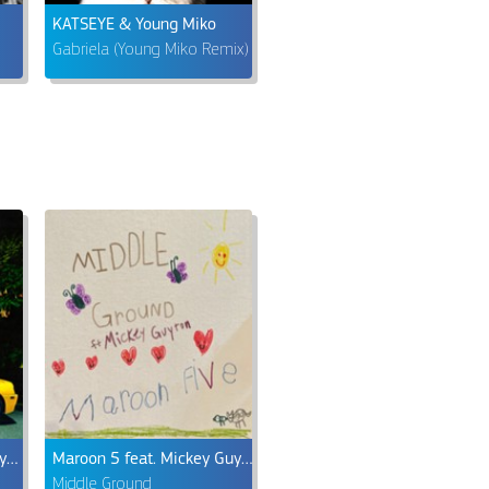
KATSEYE & Young Miko
Gabriela (Young Miko Remix)
Jessie Reyez feat. Lil Wayne
Maroon 5 feat. Mickey Guyton
Middle Ground