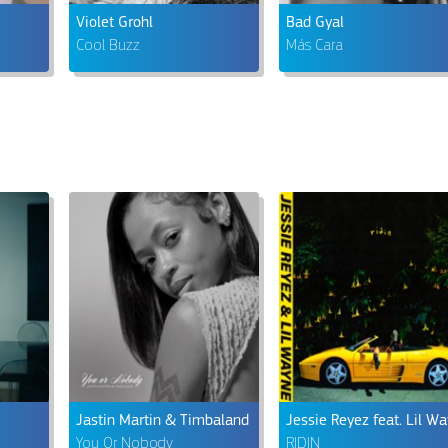
Violet Grohl
Bad Gyal
Cool Buzz
Más Cara
Jastin Martin & Timbaland
You Or Nobody
RIDIN