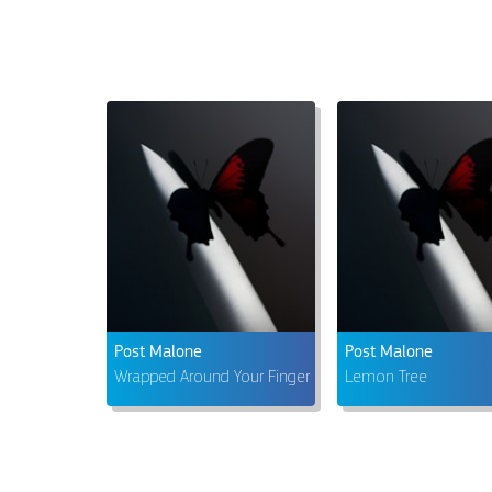
Post Malone
Post Malone
Wrapped Around Your Finger
Lemon Tree