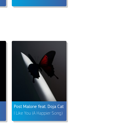
Post Malone feat. Doja Cat
I Like You (A Happier Song)