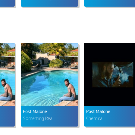
Post Malone
Post Malone
Something Real
Chemical