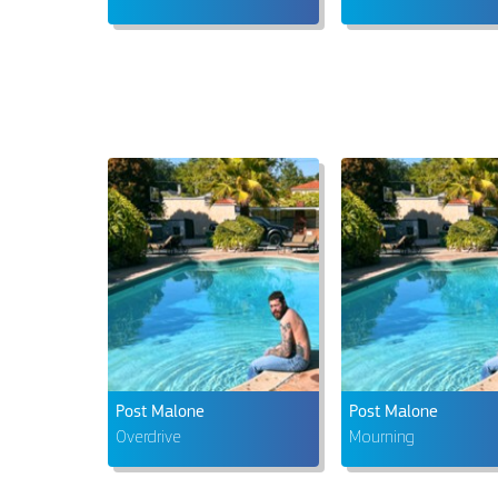
Post Malone
Post Malone
Overdrive
Mourning