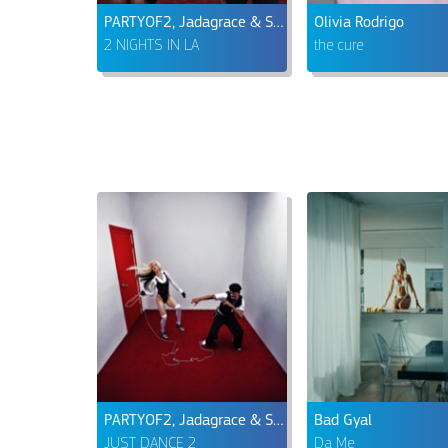
PARTYOF2, Jadagrace & SWIM
Olivia Rodrigo
2 NIGHTS IN LA
the cure
PARTYOF2, Jadagrace & SWIM
Bad Gyal
JUST DANCE 2
Da Me