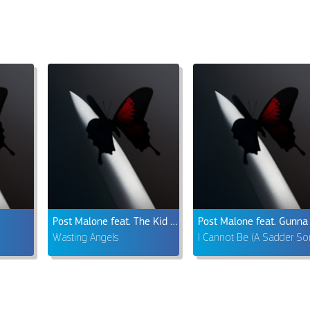
Post Malone feat. The Kid LAROI
Post Malone feat. Gunna
Wasting Angels
I Cannot Be (A Sadder So