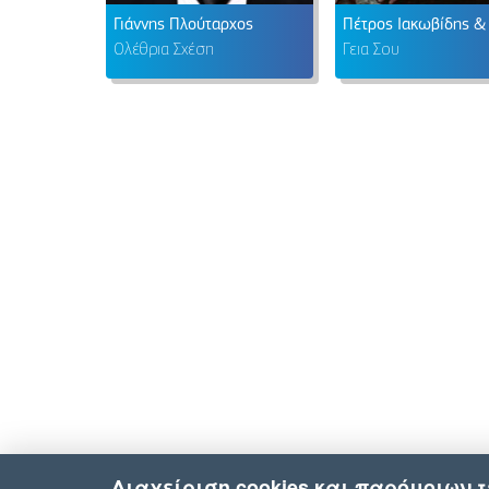
Γιάννης Πλούταρχος
Ολέθρια Σχέση
Γεια Σου
Διαχείριση cookies και παρόμοιων 