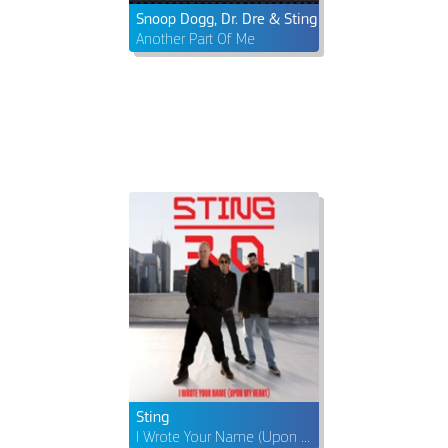
Snoop Dogg, Dr. Dre & Sting
Another Part Of Me
Sting
I Wrote Your Name (Upon My Heart)