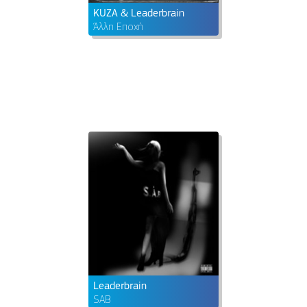
KUZA & Leaderbrain
Άλλη Εποχή
Leaderbrain
SAB