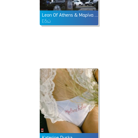
Leon Of Athens & Μαρίνα Σάττι
Εδώ
Katerine Duska