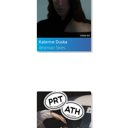
Katerine Duska
Athenian Skies