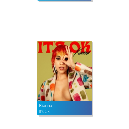
Kianna
It’s Ok