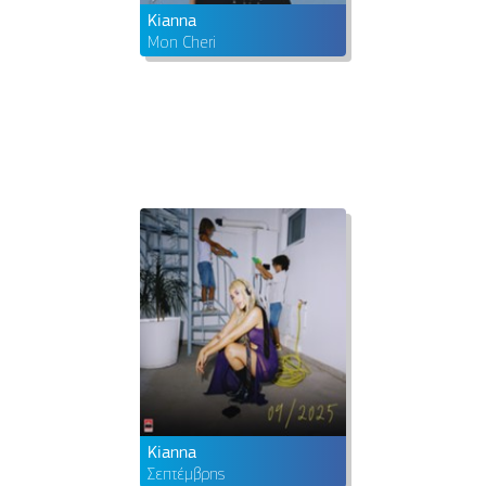
Kianna
Mon Cheri
Kianna
Σεπτέμβρης