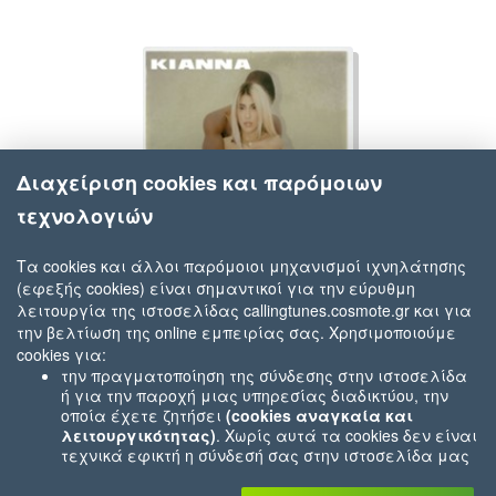
Διαχείριση cookies και παρόμοιων
τεχνολογιών
Τα cookies και άλλοι παρόμοιοι μηχανισμοί ιχνηλάτησης
(εφεξής cookies) είναι σημαντικοί για την εύρυθμη
Kianna
λειτουργία της ιστοσελίδας callingtunes.cosmote.gr και για
Έτσι & Έτσι
την βελτίωση της online εμπειρίας σας. Χρησιμοποιούμε
cookies για:
την πραγματοποίηση της σύνδεσης στην ιστοσελίδα
ή για την παροχή μιας υπηρεσίας διαδικτύου, την
οποία έχετε ζητήσει
(cookies αναγκαία και
λειτουργικότητας)
. Χωρίς αυτά τα cookies δεν είναι
τεχνικά εφικτή η σύνδεσή σας στην ιστοσελίδα μας
ή δεν είναι εφικτό να σας παρέχουμε μια υπηρεσία
που εσείς μας ζητήσατε (π.χ.cookies που αφορούν