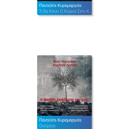
Παντελής Κυραμαργιός
Τι Θα Κάνει Ο Κύριος Στην Κυρία
Παντελής Κυραμαργιός
Ονείρατα