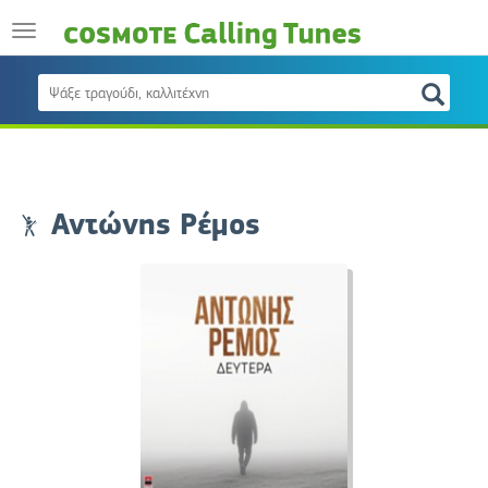
Αντώνης Ρέμος