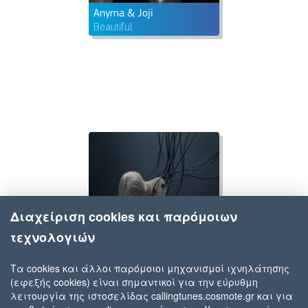
Anyma & Joji
Beautiful
Διαχείριση cookies και παρόμοιων
τεχνολογιών
Τα cookies και άλλοι παρόμοιοι μηχανισμοί ιχνηλάτησης
(εφεξής cookies) είναι σημαντικοί για την εύρυθμη
Anyma & LISA
λειτουργία της ιστοσελίδας callingtunes.cosmote.gr και για
Bad Angel