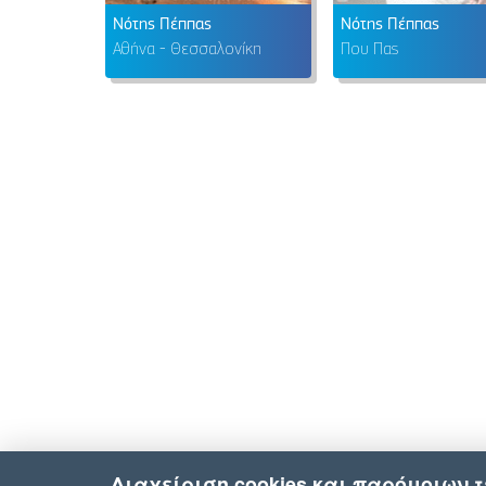
Νότης Πέππας
Νότης Πέππας
Αθήνα - Θεσσαλονίκη
Που Πας
Διαχείριση cookies και παρόμοιων 