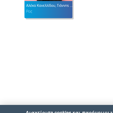
Αλέκα Κανελλίδου, Γιάννης Γιαννουσάκης
Ροζ
Διαχείριση cookies και παρόμοιων 