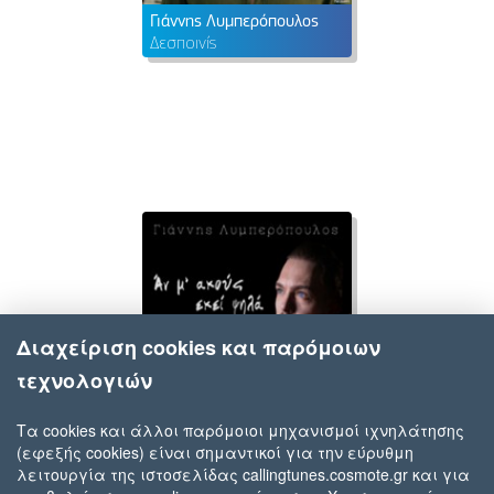
Γιάννης Λυμπερόπουλος
Δεσποινίς
Διαχείριση cookies και παρόμοιων
τεχνολογιών
Τα cookies και άλλοι παρόμοιοι μηχανισμοί ιχνηλάτησης
(εφεξής cookies) είναι σημαντικοί για την εύρυθμη
Γιάννης Λυμπερόπουλος
λειτουργία της ιστοσελίδας callingtunes.cosmote.gr και για
Αν Μ' Ακούς Εκεί Ψηλά