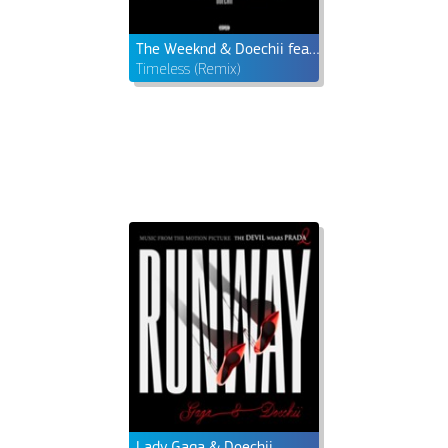
The Weeknd & Doechii feat. Playboi Carti
Timeless (Remix)
Lady Gaga & Doechii