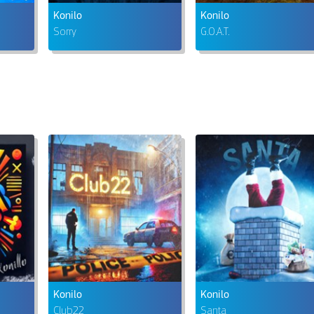
Konilo
Konilo
Sorry
G.O.A.T.
Konilo
Konilo
Club22
Santa