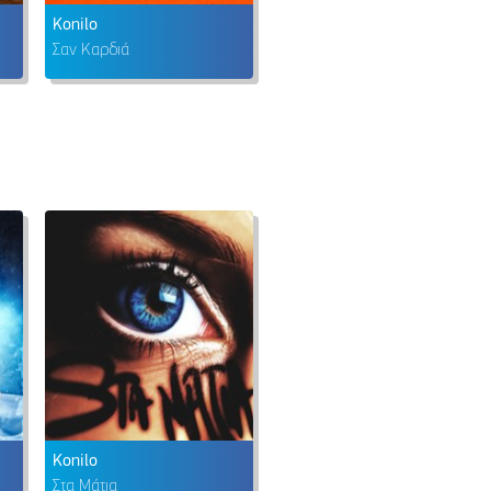
Konilo
Σαν Καρδιά
Konilo
Στα Μάτια