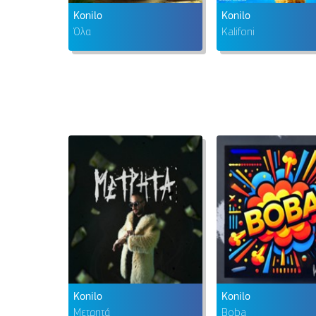
Konilo
Konilo
Όλα
Kalifoni
Konilo
Konilo
Μετρητά
Boba