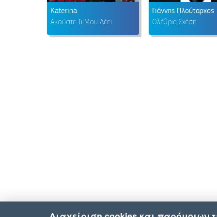
Katerina
Γιάννης Πλούταρχος
Ακούστε Τι Μου Λέει
Ολέθρια Σχέση
Διαχείριση cookies και παρόμοιων 