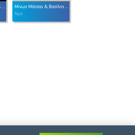
Μίνως Μάτσας & Κώστας Τριανταφυλλίδης
Μίνως Μάτσας & Βασίλης Σκουλάς
Αίμα