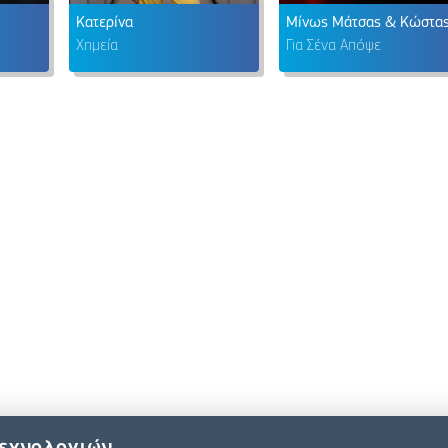
Κατερίνα
Χημεία
Για Σένα Απόψε
τεχνολογιών