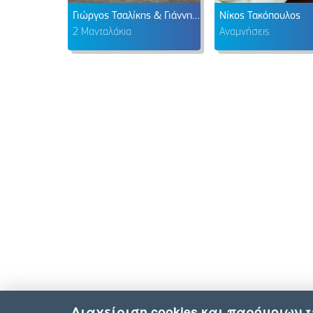
Γιώργος Τσαλίκης & Γιάννης Κατσιγιάννης
Νίκος Τακόπουλος
2 Μανταλάκια
Αναμνήσεις
Διαχείριση cookies και παρόμοιων 