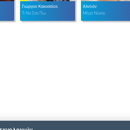
Γιώργος Κακοσαίος
Αλντιόν
Τι Να Σας Πω
Μέρα Νύχτα
τεχνολογιών