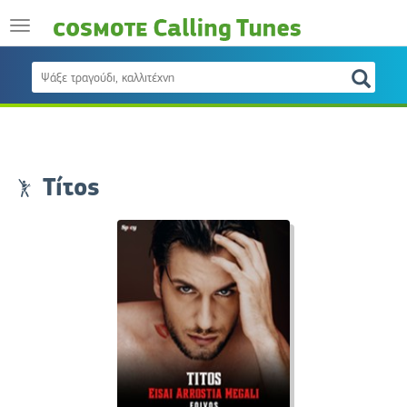
Τίτος