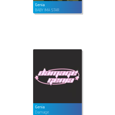
Genia
BABY IMA STAR
Genia
Damage