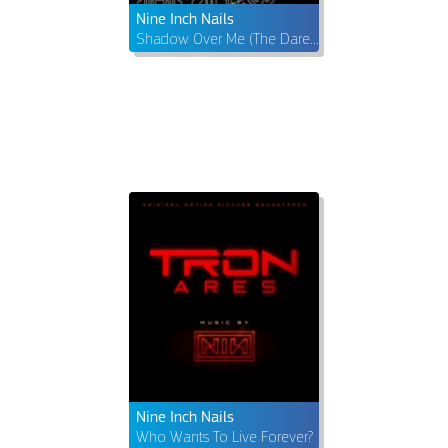
Nine Inch Nails
Shadow Over Me (The Dare Remix)
Nine Inch Nails
Who Wants To Live Forever?