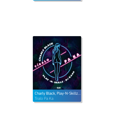
Charly Black, Play-N-Skillz & DJ Kass
Tíralo Pa Ka