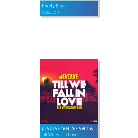
Charly Black
Vacation
dEVOLVE feat. Alx Veliz & Charly Black
Till We Fall In Love