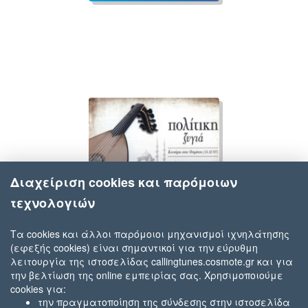
Διαχείριση cookies και παρόμοιων
τεχνολογιών
Τα cookies και άλλοι παρόμοιοι μηχανισμοί ιχνηλάτησης
(εφεξής cookies) είναι σημαντικοί για την εύρυθμη
Κατερίνα Παπαδοπούλου
λειτουργία της ιστοσελίδας callingtunes.cosmote.gr και για
Της Τρίχας Το Γεφύριν
την βελτίωση της online εμπειρίας σας. Χρησιμοποιούμε
cookies για:
την πραγματοποίηση της σύνδεσης στην ιστοσελίδα