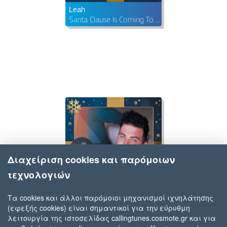
Leah
Santa Clause Is Coming To Town
Διαχείριση cookies και παρόμοιων
τεχνολογιών
Τα cookies και άλλοι παρόμοιοι μηχανισμοί ιχνηλάτησης
(εφεξής cookies) είναι σημαντικοί για την εύρυθμη
Ruan Josh
λειτουργία της ιστοσελίδας callingtunes.cosmote.gr και για
Jingle Bell Rock