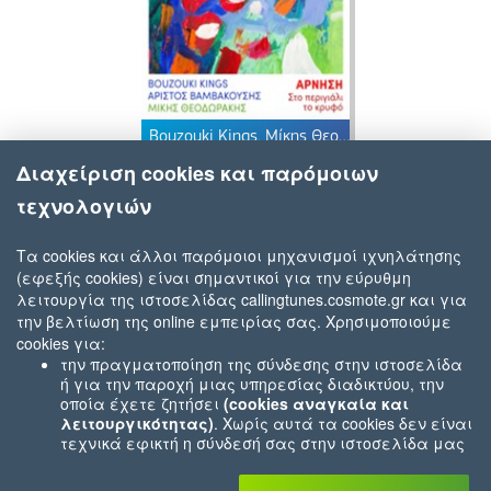
Bouzouki Kings, Μίκης Θεοδωράκης, Αρίστος Βαμβακούσης
Άρνηση (Στο Περιγιάλι Το Κρυφό)
Διαχείριση cookies και παρόμοιων
τεχνολογιών
Τα cookies και άλλοι παρόμοιοι μηχανισμοί ιχνηλάτησης
(εφεξής cookies) είναι σημαντικοί για την εύρυθμη
λειτουργία της ιστοσελίδας callingtunes.cosmote.gr και για
την βελτίωση της online εμπειρίας σας. Χρησιμοποιούμε
cookies για:
την πραγματοποίηση της σύνδεσης στην ιστοσελίδα
ή για την παροχή μιας υπηρεσίας διαδικτύου, την
οποία έχετε ζητήσει
(cookies αναγκαία και
λειτουργικότητας)
. Χωρίς αυτά τα cookies δεν είναι
τεχνικά εφικτή η σύνδεσή σας στην ιστοσελίδα μας
ή δεν είναι εφικτό να σας παρέχουμε μια υπηρεσία
που εσείς μας ζητήσατε (π.χ.cookies που αφορούν