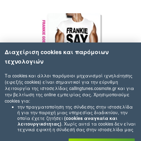
Διαχείριση cookies και παρόμοιων
τεχνολογιών
Τα cookies και άλλοι παρόμοιοι μηχανισμοί ιχνηλάτησης
(εφεξής cookies) είναι σημαντικοί για την εύρυθμη
Frankie Goes To Hollywood
λειτουργία της ιστοσελίδας callingtunes.cosmote.gr και για
Relax
την βελτίωση της online εμπειρίας σας. Χρησιμοποιούμε
cookies για:
την πραγματοποίηση της σύνδεσης στην ιστοσελίδα
ή για την παροχή μιας υπηρεσίας διαδικτύου, την
οποία έχετε ζητήσει
(cookies αναγκαία και
λειτουργικότητας)
. Χωρίς αυτά τα cookies δεν είναι
τεχνικά εφικτή η σύνδεσή σας στην ιστοσελίδα μας
ή δεν είναι εφικτό να σας παρέχουμε μια υπηρεσία
που εσείς μας ζητήσατε (π.χ.cookies που αφορούν