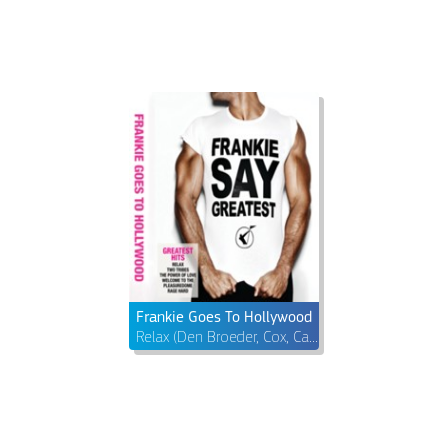
Frankie Goes To Hollywood
Relax (Den Broeder, Cox, Cantrelle Radio Edit)