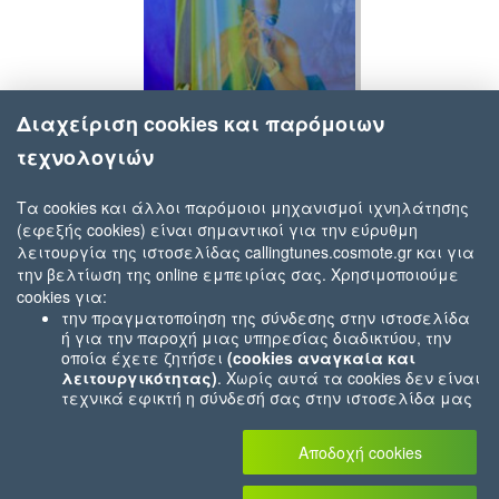
Διαχείριση cookies και παρόμοιων
τεχνολογιών
Τα cookies και άλλοι παρόμοιοι μηχανισμοί ιχνηλάτησης
(εφεξής cookies) είναι σημαντικοί για την εύρυθμη
Big Sean feat. Nicki Minaj & Juicy J
λειτουργία της ιστοσελίδας callingtunes.cosmote.gr και για
MILF
την βελτίωση της online εμπειρίας σας. Χρησιμοποιούμε
cookies για:
την πραγματοποίηση της σύνδεσης στην ιστοσελίδα
ή για την παροχή μιας υπηρεσίας διαδικτύου, την
οποία έχετε ζητήσει
(cookies αναγκαία και
λειτουργικότητας)
. Χωρίς αυτά τα cookies δεν είναι
τεχνικά εφικτή η σύνδεσή σας στην ιστοσελίδα μας
ή δεν είναι εφικτό να σας παρέχουμε μια υπηρεσία
που εσείς μας ζητήσατε (π.χ.cookies που αφορούν
Αποδοχή cookies
την καταχώρηση των αγορών σας στο ηλεκτρονικό
μας κατάστημα).
Για τον λόγο αυτό αυτά τα
cookies είναι πάντα ενεργοποιημένα.