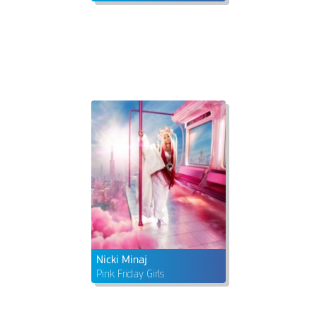
Nicki Minaj
Pink Friday Girls