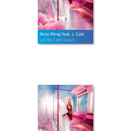
Nicki Minaj feat. J. Cole
Let Me Calm Down