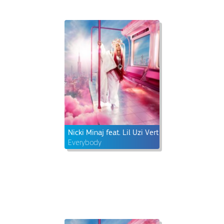
Nicki Minaj feat. Lil Uzi Vert
Everybody