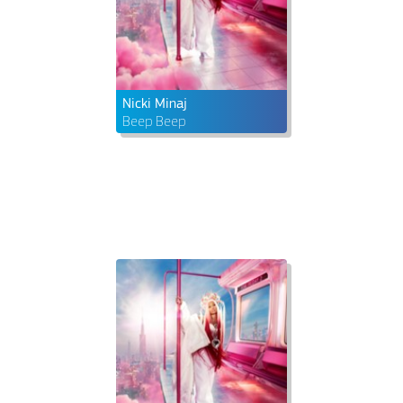
Nicki Minaj
Beep Beep