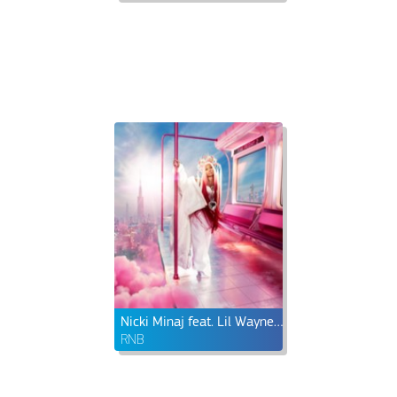
Nicki Minaj feat. Lil Wayne & Tate Kobang
RNB