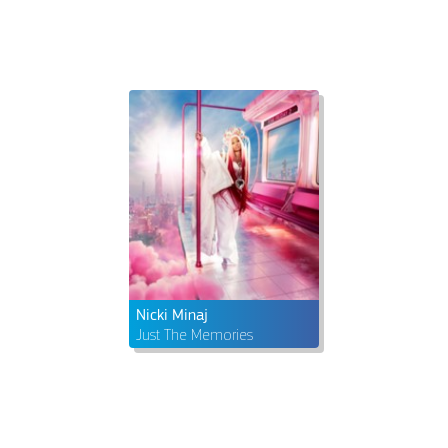
Nicki Minaj
Just The Memories