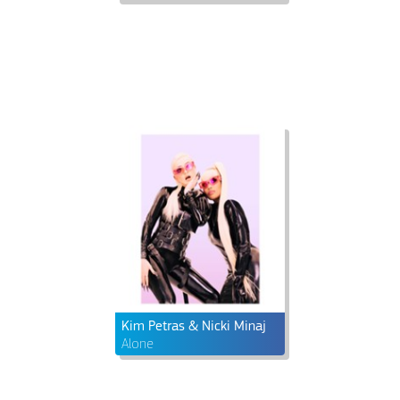
Kim Petras & Nicki Minaj
Alone