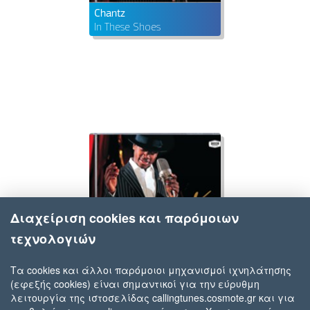
Chantz
In These Shoes
Διαχείριση cookies και παρόμοιων
τεχνολογιών
Τα cookies και άλλοι παρόμοιοι μηχανισμοί ιχνηλάτησης
(εφεξής cookies) είναι σημαντικοί για την εύρυθμη
Chantz
λειτουργία της ιστοσελίδας callingtunes.cosmote.gr και για
Mack The Knife