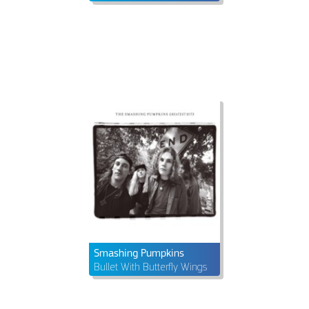
Smashing Pumpkins
Bullet With Butterfly Wings