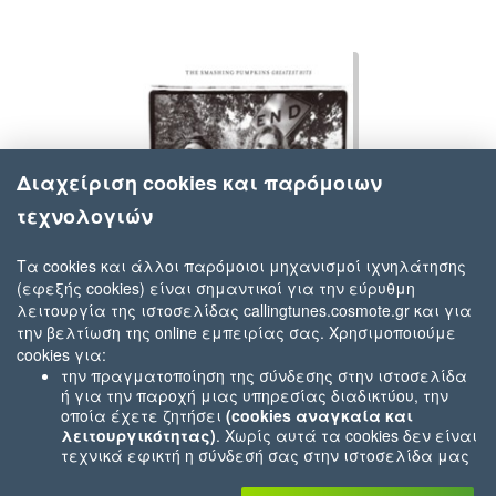
Διαχείριση cookies και παρόμοιων
τεχνολογιών
Τα cookies και άλλοι παρόμοιοι μηχανισμοί ιχνηλάτησης
(εφεξής cookies) είναι σημαντικοί για την εύρυθμη
Smashing Pumpkins
λειτουργία της ιστοσελίδας callingtunes.cosmote.gr και για
Zero
την βελτίωση της online εμπειρίας σας. Χρησιμοποιούμε
cookies για:
την πραγματοποίηση της σύνδεσης στην ιστοσελίδα
ή για την παροχή μιας υπηρεσίας διαδικτύου, την
οποία έχετε ζητήσει
(cookies αναγκαία και
λειτουργικότητας)
. Χωρίς αυτά τα cookies δεν είναι
τεχνικά εφικτή η σύνδεσή σας στην ιστοσελίδα μας
ή δεν είναι εφικτό να σας παρέχουμε μια υπηρεσία
που εσείς μας ζητήσατε (π.χ.cookies που αφορούν