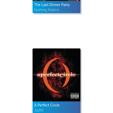
The Last Dinner Party
Nothing Matters
A Perfect Circle
Judith