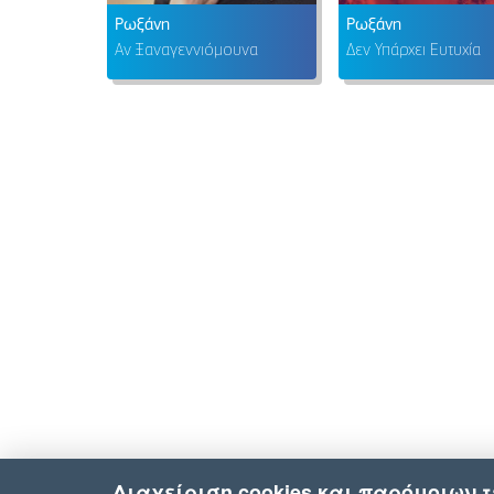
Ρωξάνη
Ρωξάνη
Αν Ξαναγεννιόμουνα
Δεν Υπάρχει Ευτυχία
Διαχείριση cookies και παρόμοιων 