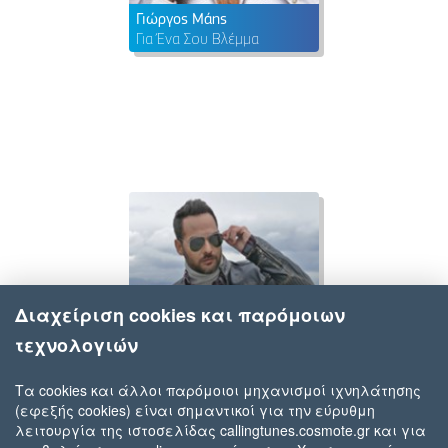
Γιώργος Μάης
Για Ένα Σου Βλέμμα
Διαχείριση cookies και παρόμοιων
τεχνολογιών
Τα cookies και άλλοι παρόμοιοι μηχανισμοί ιχνηλάτησης
(εφεξής cookies) είναι σημαντικοί για την εύρυθμη
Γιώργος Μάης
λειτουργία της ιστοσελίδας callingtunes.cosmote.gr και για
Λείπεις Εσύ