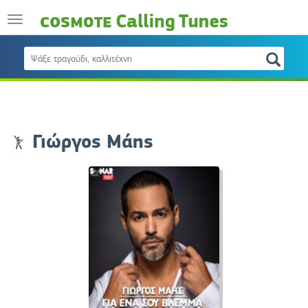
Γιώργος Μάης