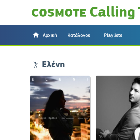
Αρχική
Κατάλογος
Playlists
Ελένη