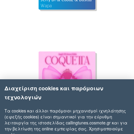
Wapa
Διαχείριση cookies και παρόμοιων
τεχνολογιών
Τα cookies και άλλοι παρόμοιοι μηχανισμοί ιχνηλάτησης
(εφεξής cookies) είναι σημαντικοί για την εύρυθμη
Angel AM & Seven Killah
λειτουργία της ιστοσελίδας callingtunes.cosmote.gr και για
Coquetta
την βελτίωση της online εμπειρίας σας. Χρησιμοποιούμε