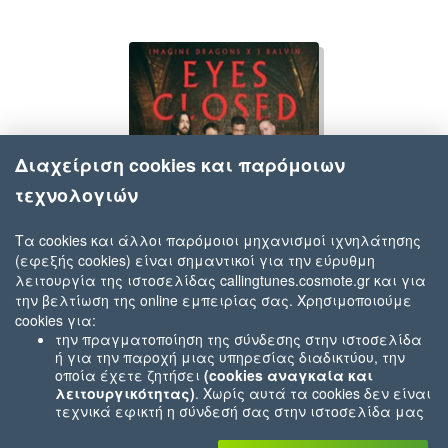
Διαχείριση cookies και παρόμοιων
τεχνολογιών
Τα cookies και άλλοι παρόμοιοι μηχανισμοί ιχνηλάτησης
(εφεξής cookies) είναι σημαντικοί για την εύρυθμη
Imagine Dragons & J Balvin
λειτουργία της ιστοσελίδας callingtunes.cosmote.gr και για
Eyes Closed
την βελτίωση της online εμπειρίας σας. Χρησιμοποιούμε
cookies για:
την πραγματοποίηση της σύνδεσης στην ιστοσελίδα
ή για την παροχή μιας υπηρεσίας διαδικτύου, την
οποία έχετε ζητήσει
(cookies αναγκαία και
λειτουργικότητας)
. Χωρίς αυτά τα cookies δεν είναι
τεχνικά εφικτή η σύνδεσή σας στην ιστοσελίδα μας
ή δεν είναι εφικτό να σας παρέχουμε μια υπηρεσία
που εσείς μας ζητήσατε (π.χ.cookies που αφορούν