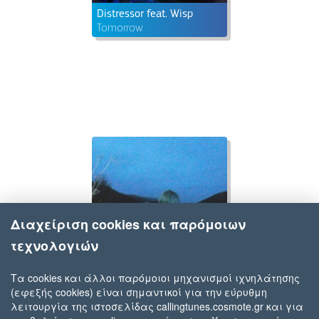
Distressor feat. Wisp
Tomorrow
Διαχείριση cookies και παρόμοιων
τεχνολογιών
Τα cookies και άλλοι παρόμοιοι μηχανισμοί ιχνηλάτησης
(εφεξής cookies) είναι σημαντικοί για την εύρυθμη
Wisp
λειτουργία της ιστοσελίδας callingtunes.cosmote.gr και για
Enough for you