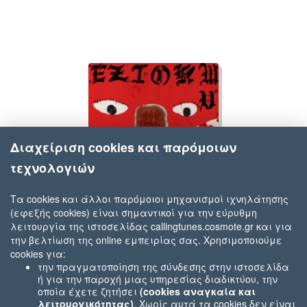
Διαχείριση cookies και παρόμοιων
τεχνολογιών
Τα cookies και άλλοι παρόμοιοι μηχανισμοί ιχνηλάτησης
(εφεξής cookies) είναι σημαντικοί για την εύρυθμη
ODUMODUBLVCK, Reeplay & Duncan Mighty
λειτουργία της ιστοσελίδας callingtunes.cosmote.gr και για
BADMAN BOUNCE
την βελτίωση της online εμπειρίας σας. Χρησιμοποιούμε
cookies για:
την πραγματοποίηση της σύνδεσης στην ιστοσελίδα
ή για την παροχή μιας υπηρεσίας διαδικτύου, την
οποία έχετε ζητήσει
(cookies αναγκαία και
λειτουργικότητας)
. Χωρίς αυτά τα cookies δεν είναι