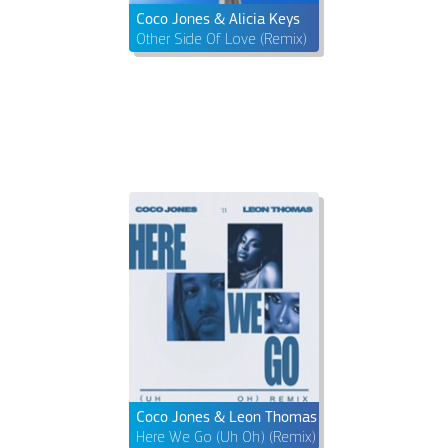
Coco Jones & Alicia Keys
Other Side Of Love (Remix)
Coco Jones & Leon Thomas
Here We Go (Uh Oh) (Remix)