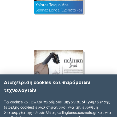
Χρίστος Τσιαμούλης
Sehnaz Longa (Ορχηστρικό)
Διαχείριση cookies και παρόμοιων
τεχνολογιών
Τα cookies και άλλοι παρόμοιοι μηχανισμοί ιχνηλάτησης
(εφεξής cookies) είναι σημαντικοί για την εύρυθμη
Χρίστος Τσιαμούλης
λειτουργία της ιστοσελίδας callingtunes.cosmote.gr και για
Μεσοπέλαγα Αρμενίζω