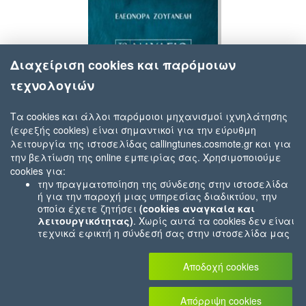
Διαχείριση cookies και παρόμοιων
τεχνολογιών
Τα cookies και άλλοι παρόμοιοι μηχανισμοί ιχνηλάτησης
(εφεξής cookies) είναι σημαντικοί για την εύρυθμη
Ελεονώρα Ζουγανέλη, Νίκος Τερζής & Γιάννης Κότσιρας
λειτουργία της ιστοσελίδας callingtunes.cosmote.gr και για
Το Ναυάγιο
την βελτίωση της online εμπειρίας σας. Χρησιμοποιούμε
cookies για:
την πραγματοποίηση της σύνδεσης στην ιστοσελίδα
ή για την παροχή μιας υπηρεσίας διαδικτύου, την
οποία έχετε ζητήσει
(cookies αναγκαία και
λειτουργικότητας)
. Χωρίς αυτά τα cookies δεν είναι
τεχνικά εφικτή η σύνδεσή σας στην ιστοσελίδα μας
ή δεν είναι εφικτό να σας παρέχουμε μια υπηρεσία
που εσείς μας ζητήσατε (π.χ.cookies που αφορούν
Αποδοχή cookies
την καταχώρηση των αγορών σας στο ηλεκτρονικό
μας κατάστημα).
Για τον λόγο αυτό αυτά τα
cookies είναι πάντα ενεργοποιημένα.
Απόρριψη cookies