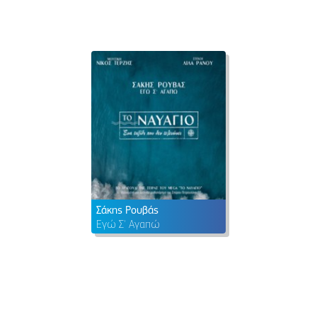
Σάκης Ρουβάς
Εγώ Σ' Αγαπώ