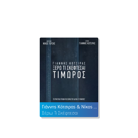
Γιάννης Κότσιρας & Νίκος Τερζής
Ξέρω Τι Σκέφτεσαι