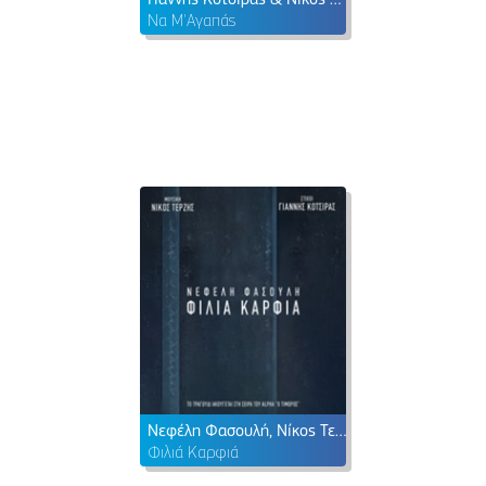
Να Μ'Αγαπάς
Νεφέλη Φασουλή, Νίκος Τερζής & Γιάννης Κότσιρας
Φιλιά Καρφιά