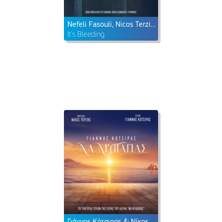
Nefeli Fasouli, Nicos Terzis & Yiannis Kotsiras
It's Bleeding
Γιάννης Κότσιρας & Νίκος Τερζής