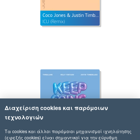
Coco Jones & Justin Timberlake
ICU (Remix)
Διαχείριση cookies και παρόμοιων
τεχνολογιών
Τα cookies και άλλοι παρόμοιοι μηχανισμοί ιχνηλάτησης
(εφεξής cookies) είναι σημαντικοί για την εύρυθμη
Timbaland, Nelly Furtado & Justin Timberlake