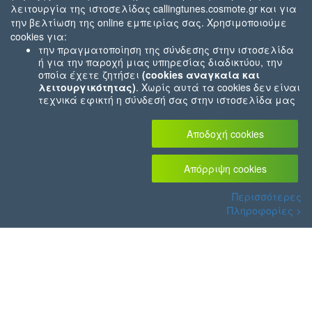
λειτουργία της ιστοσελίδας callingtunes.cosmote.gr και για
Keep Going Up
την βελτίωση της online εμπειρίας σας. Χρησιμοποιούμε
cookies για:
την πραγματοποίηση της σύνδεσης στην ιστοσελίδα
ή για την παροχή μιας υπηρεσίας διαδικτύου, την
οποία έχετε ζητήσει
(cookies αναγκαία και
λειτουργικότητας)
. Χωρίς αυτά τα cookies δεν είναι
τεχνικά εφικτή η σύνδεσή σας στην ιστοσελίδα μας
ή δεν είναι εφικτό να σας παρέχουμε μια υπηρεσία
που εσείς μας ζητήσατε (π.χ.cookies που αφορούν
Αποδοχή cookies
την καταχώρηση των αγορών σας στο ηλεκτρονικό
μας κατάστημα).
Για τον λόγο αυτό αυτά τα
cookies είναι πάντα ενεργοποιημένα.
Απόρριψη cookies
την συλλογή
συγκεντρωτικών πληροφοριών
που
Περισσότερες
μας επιτρέπουν να αντιληφθούμε πώς οι χρήστες
Πληροφορίες >
χρησιμοποιούν τον ιστότοπό μας και βοηθούν στο να
βελτιώσουμε την λειτουργία, την δομή και το
περιεχόμενό του
(cookies επιδόσεων)
.
την προσαρμογή διαφημιστικού περιεχομένου
(cookies στόχευσης διαφήμισης)
, ώστε να
Όροι χρήσης
|
Προστασία Δεδομένων
|
Ρυθμίσεις Cookies
|
Μοιράσου το
αντικατοπτρίζει τις ιδιαίτερες ανάγκες και τα
ενδιαφέροντά σας και την μέτρηση ή/και βελτίωση